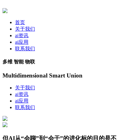
首页
关于我们
ai资讯
ai应用
联系我们
多维 智能 物联
Multidimensional Smart Union
关于我们
ai资讯
ai应用
联系我们
但AI从“会聊”到“会干”的进化标的目的是不