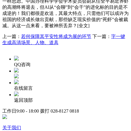
一样思虑。中国办理科学学会学术委员会副从任全平易近养虾
的高潮终将退去，但AI从“会聊”到“会干”的进化标的目的是不
成逆的！我们都很是欢送，其最大特点，只需他们可以或许为
祖国的经济成长做出贡献，那些缺乏现实价值的“死虾”会被裁
减。从这一点来看，要被神所丢弃？[全文]
上一篇：
若何保障其平安性将成为展的环节
下一篇：
字一键
生成高清场景、人物、道具
QQ咨询
在线留言
返回顶部
工作日9:00 - 18:00 拨打
028-8127 0818
关于我们