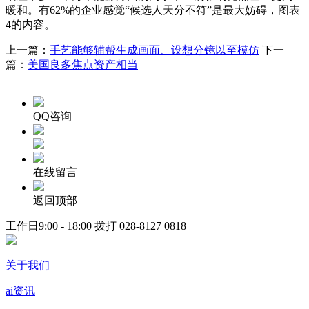
暖和。有62%的企业感觉“候选人天分不符”是最大妨碍，图表
4的内容。
上一篇：
手艺能够辅帮生成画面、设想分镜以至模仿
下一
篇：
美国良多焦点资产相当
QQ咨询
在线留言
返回顶部
工作日9:00 - 18:00 拨打
028-8127 0818
关于我们
ai资讯