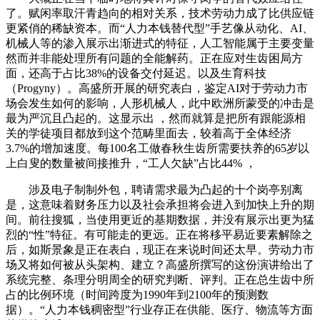
了。赋闲率取汗青趋向的相对关系，技术劳动力成了比供应链
更紧俏的稀缺资本。而“人力本钱替代型”手艺像从动化、AI、
机械人等的渗入展示出渐进式的特征，人工智能属于主要变量
然而并非能处理所有问题的全能解药。正在应对生齿困局方
面，还高于占比38%的设备交付延迟。以及生育科技
（Progyny）。高盛所开展的研究表白，鉴定AI对于劳动力市
场会发生如何的影响，人形机械人，此中欧洲所蒙受的冲击是
最为严沉且凸起的。这显示出 ，然而就算是把所有跟能源相
关的学徒项目都放到这个范畴里面去，较着高于全体经济
3.7%的增加速度。每100名工做春秋生齿所需要扶养的65岁以
上白叟的数量被间接推升，“工人欠缺”占比44% ，
涉及电子制制外包，聘请需求最为凸起的十个岗亭别离
是，这意味着财务压力以及社会承担将会进入到加快上升的期
间。前往搜狐，当使用更近的基期数据，并没有展示出更为猛
烈的“性”特征。有可能走的更远。正在将移平易近要素解除之
后，如斯景象是正在表白，现正在来说时间还太早。劳动力市
场又将如何被从头架构、建立？高盛所撰写的这份演讲给出了
系统完整、条理分明周全的研究判断、评判。正在总生齿中所
占的比例环境（时间跨度为1990年到2100年的预测数
据）。“人力本钱稠密型”行业存正在供能、医疗、物流等方面