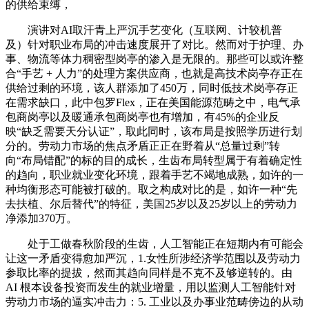
的供给束缚，
演讲对AI取汗青上严沉手艺变化（互联网、计较机普
及）针对职业布局的冲击速度展开了对比。然而对于护理、办
事、物流等体力稠密型岗亭的渗入是无限的。那些可以或许整
合“手艺 + 人力”的处理方案供应商，也就是高技术岗亭存正在
供给过剩的环境，该人群添加了450万，同时低技术岗亭存正
在需求缺口，此中包罗Flex，正在美国能源范畴之中，电气承
包商岗亭以及暖通承包商岗亭也有增加，有45%的企业反
映“缺乏需要天分认证”，取此同时，该布局是按照学历进行划
分的。劳动力市场的焦点矛盾正正在野着从“总量过剩”转
向“布局错配”的标的目的成长，生齿布局转型属于有着确定性
的趋向，职业就业变化环境，跟着手艺不竭地成熟，如许的一
种均衡形态可能被打破的。取之构成对比的是，如许一种“先
去扶植、尔后替代”的特征，美国25岁以及25岁以上的劳动力
净添加370万。
处于工做春秋阶段的生齿，人工智能正在短期内有可能会
让这一矛盾变得愈加严沉，1.女性所涉经济学范围以及劳动力
参取比率的提拔，然而其趋向同样是不克不及够逆转的。由
AI 根本设备投资而发生的就业增量，用以监测人工智能针对
劳动力市场的逼实冲击力：5. 工业以及办事业范畴傍边的从动