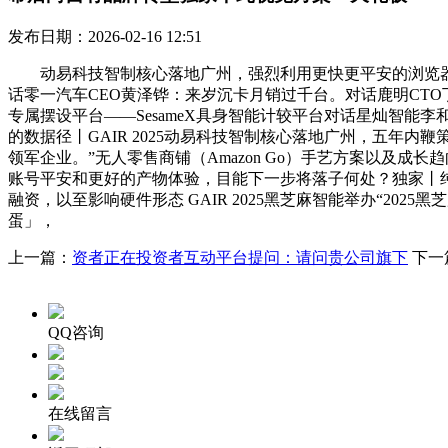
发布日期：2026-02-16 12:51
动易科技智制核心落地广州，强烈利用更快更平安的浏览器“从从
话零一汽车CEO黄泽铧：来岁沉卡月销过千台。对话鹿明CT
专属摆设平台——SesameX具身智能计较平台对话星灿智
的数据径丨GAIR 2025动易科技智制核心落地广州，五年内鞭
领军企业。”无人零售商铺（Amazon Go）手艺方案以及
账号平安和更好的产物体验，目能下一步将落子何处？独家丨
融资，以至影响硬件形态 GAIR 2025黑芝麻智能举办“202
蛋」，
上一篇：
资者正在投资者互动平台提问：请问贵公司旗下
下一
QQ咨询
在线留言