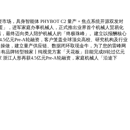
身智能体 PHYBOT C2 量产 + 焦点系统开源双发对
下蛋」，进军家庭办事机械人，正式推出业界首个机械人贸易化
证后，最终迈向类人陪护机械人的「终极珠峰」。建立以报酬核心
4.5亿元Pre-A轮融资，客户笼盖全球顶尖高校、研究机构及行业
跳出遥操做，建立量产供应链、数据闭环取现金牛，为了您的雷峰网
自有品牌转型独家丨纯视觉方案「天花板」目能完成B轮过亿元
 浙江人形再获4.5亿元Pre-A轮融资，家庭机械人「沿途下