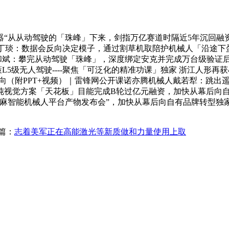
动驾驶的「珠峰」下来，剑指万亿赛道时隔近5年沉回融资市场，具
O丁琰：数据会反向决定模子，通过割草机取陪护机械人「沿途
能李和斌：攀完从动驾驶「珠峰」，深度绑定安克并完成万台级验
策L5级无人驾驶----聚焦「可泛化的精准功课」独家 浙江人形再获
成长趋向（附PPT+视频）｜雷锋网公开课诺亦腾机械人戴若犁：
纯视觉方案「天花板」目能完成B轮过亿元融资，加快从幕后向
5黑芝麻智能机械人平台产物发布会”，加快从幕后向自有品牌转型独家
篇：
志着美军正在高能激光等新质做和力量使用上取