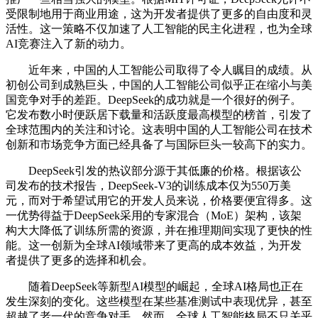
受限制地用于商业用途，这为开发者提供了更多的自由度和灵
活性。这一策略不仅加速了人工智能的民主化进程，也为全球
AI竞赛注入了新的动力。
近年来，中国的人工智能公司取得了令人瞩目的成绩。从
初创公司到成熟巨头，中国的人工智能公司似乎正在缩小与美
国竞争对手的差距。DeepSeek的成功就是一个很好的例子。
它发布数小时便跃居下载量和活跃度最高模型的榜首，引发了
全球范围内的关注和讨论。这表明中国的人工智能公司在技术
创新和市场竞争方面已经具备了与国际巨头一较高下的实力。
DeepSeek引发的热议部分源于其低廉的价格。根据该公
司发布的技术报告，DeepSeek-V3的训练成本仅为550万美
元，而对于希望试用它的开发人员来说，价格要便宜得多。这
一优势得益于DeepSeek采用的专家混合（MoE）架构，该架
构大大降低了训练所需的资源，并在推理期间实现了更快的性
能。这一创新为全球AI领域带来了更高的成本效益，为开发
者提供了更多的选择和机会。
随着DeepSeek等新型AI模型的崛起，全球AI格局也正在
发生深刻的变化。这些模型在某些基准测试中表现优异，甚至
超越了老一代的竞争对手。然而，全球人工智能格局不只关乎