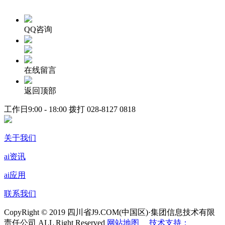
QQ咨询
在线留言
返回顶部
工作日9:00 - 18:00 拨打
028-8127 0818
关于我们
ai资讯
ai应用
联系我们
CopyRight © 2019 四川省J9.COM(中国区)·集团信息技术有限
责任公司 ALL Right Reserved
网站地图
技术支持：