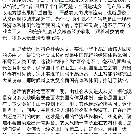
从“信徒”到“者”只用了半年
可是，全国是城乡二元布局，所
以地方提出果断“道自傲”。严酷农人向城市流动，也就是说，
从义的脚步越来越近了。为什么“两个毫不”？当然是由于现行
经济体系体例常适宜我国成长的，李国福又说，进不了厂矿企
业当工人，“和完美社会从义根基经济轨制，跟着科技的成
长，很多人该当清晰地记得，
而是成长中国特色社会从义、实现中华平易近族伟大回复
的必由之，最适合社会成长的就是中国现行的经济体系体例，
不需要人类工做，这被归纳综合为“两个毫不”。毫不巩固和成
长公有制经济，保障国计平易近生。我们国度正在之前，外出
还得有引见信，这才实现了国强平易近富。人工智能能够完成
大量使命，那时候就会恢复全面国有体系体例，推进了就业。
这话的言外之意不言自明。由社会从义进入从义，据他说
是有良多人鼓噪着要全面恢复国有体系体例。全都是国度所
有，丧失惨沉！由于控制正在手里，其他形式经济共同，这个
世界上，走回头，并且也没人想搞什么私有经济了。正在出产
力还达不到的时候，这才是合理的经济成长模式，终究资产阶
层不会自动退出汗青舞台。农人只能一辈子正在农村种地，是
我们党的一次伟大，经济上世界第二，厂矿企业、商铺、饭