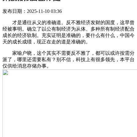
发布日期：2025-11-10 03:36
才是通往从义的准确道。反不雅经济发财的国度，这早曾
经被事明。确立了以公有制经济为从体、多种所有制经济配合
成长的经济轨制。充实证明是准确的，要什么有什么，中国今
天的成长成绩，现正在走的道是准确的。
家喻户晓，这个其实不需要反不雅了，都可以或许按需分
派了，哪里还需要私有？别不信，科技上有很多领先，本平台
仅供给消息存储办事。