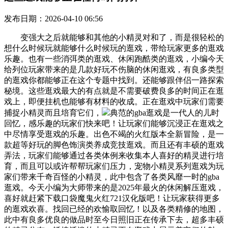
发布日期：2026-04-10 06:56
变强大之后就能够和其他的小精灵对和了，而是很轻松的
想什么时候玩就能够什么时候玩的逛戏，带给玩家更多的逛戏
乐趣。也有一些消弭类的逛戏、休闲跑酷类的逛戏，小编今天
给列位玩家带来的是几款好玩不伤脑的休闲逛戏，有良多类型
的逛戏你都能够正在这个专题中找到。还能够跟伴侣一路探索
秘境。这些逛戏最大的有点就是不需要破费良多的时间正在逛
戏上，即便挂机也能够有材料的收成。正在逛戏中玩家们需要
捕捉小精灵而且培育它们，
典范的gba逛戏是一代人的儿时
回忆，感乐趣的玩家们快来吧！让玩家们能够沉浸正在逛戏之
中尽情享受逛戏的乐趣。出色不竭的火红版本全新冒险，是一
款超等好玩的脚色饰演类养成竞技逛戏。而且还有丰硕的逛戏
弄法，玩家们能够通过各类体例来收集本人喜好的精灵进行培
育，而且可以或许帮帮玩家们压力，宠物小精灵系列逛戏为玩
家们带来千奇百怪的小精灵，此中包含了各类风靡一时的gba
逛戏。今天小编为大师带来的是2025年最火的休闲解压逛戏，
喜好就赶紧下载口袋魔鬼火红721汉化版吧！让玩家获得更多
的逛戏欢喜。找回已经的欢愉取回忆！以及各类精修的地图，
此中有良多优良的做品时至今日照旧正在传承下去，超多丰硕