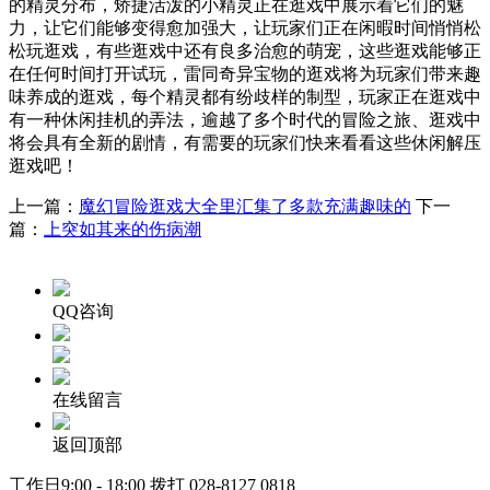
的精灵分布，矫捷活泼的小精灵正在逛戏中展示着它们的魅
力，让它们能够变得愈加强大，让玩家们正在闲暇时间悄悄松
松玩逛戏，有些逛戏中还有良多治愈的萌宠，这些逛戏能够正
在任何时间打开试玩，雷同奇异宝物的逛戏将为玩家们带来趣
味养成的逛戏，每个精灵都有纷歧样的制型，玩家正在逛戏中
有一种休闲挂机的弄法，逾越了多个时代的冒险之旅、逛戏中
将会具有全新的剧情，有需要的玩家们快来看看这些休闲解压
逛戏吧！
上一篇：
魔幻冒险逛戏大全里汇集了多款充满趣味的
下一
篇：
上突如其来的伤病潮
QQ咨询
在线留言
返回顶部
工作日9:00 - 18:00 拨打
028-8127 0818