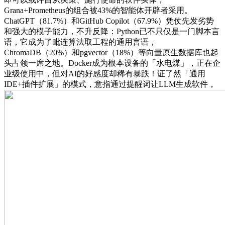
Grana+Prometheus的组合被43%的智能体开辟者采用。
ChatGPT（81.7%）和GitHub Copilot（67.9%）凭仗先发劣势
和强大的模子能力，不升反降：Python已不只仅是一门脚本言
语，它成为了毗连算法取工程的通用言语，
ChromaDB（20%）和pgvector（18%）等向量原生数据库也起
头占领一席之地。Docker成为根本设备的「水电煤」，正在企
业级使用中，但对AI的好感度却稀有暴跌！证了然「通用
IDE+插件扩展」的模式，意指通过提醒词让LLM生成软件，