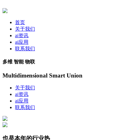
首页
关于我们
ai资讯
ai应用
联系我们
多维 智能 物联
Multidimensional Smart Union
关于我们
ai资讯
ai应用
联系我们
也是本年的行业热