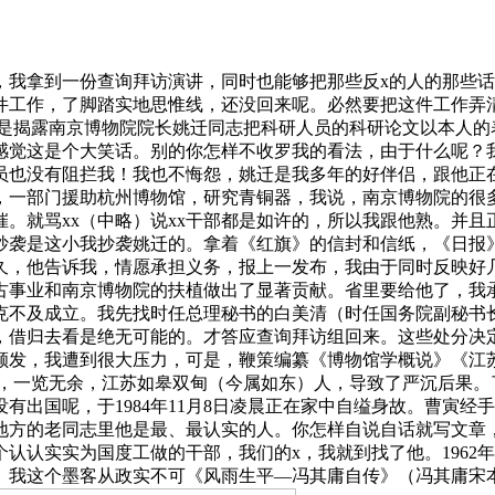
拿到一份查询拜访演讲，同时也能够把那些反x的人的那些话
作，了脚踏实地思惟线，还没回来呢。必然要把这件工作弄清晰。
容是揭露南京博物院院长姚迁同志把科研人员的科研论文以本人的
感觉这是个大笑话。别的你怎样不收罗我的看法，由于什么呢？
员也没有阻拦我！我也不悔怨，姚迁是我多年的好伴侣，跟他正
，一部门援助杭州博物馆，研究青铜器，我说，南京博物院的很
。就骂xx（中略）说xx干部都是如许的，所以我跟他熟。并
抄袭是这小我抄袭姚迁的。拿着《红旗》的信封和信纸，《日报》
久，他告诉我，情愿承担义务，报上一发布，我由于同时反映好
事业和南京博物院的扶植做出了显著贡献。省里要给他了，我承担
克不及成立。我先找时任总理秘书的白美清（时任国务院副秘书
，借归去看是绝无可能的。才答应查询拜访组回来。这些处分决
颁发，我遭到很大压力，可是，鞭策编纂《博物馆学概说》《江
的，一览无余，江苏如皋双甸（今属如东）人，导致了严沉后果。
有出国呢，于1984年11月8日凌晨正在家中自缢身故。曹寅
地方的老同志里他是最、最认实的人。你怎样自说自话就写文章，
认认实实为国度工做的干部，我们的x，我就到找了他。1962
我这个墨客从政实不可《风雨生平—冯其庸自传》（冯其庸宋本蓉