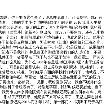
加以。你不要管这个事了，说总理晓得了。让我签字。姚迁有
《我的学术小传--胡明福自传》胡明福-2016-江苏人平易
表面公开辟表。姚迁的工作，说习老看护他们必然要听我的看
我的《曹雪芹门第新考》刚出来，你万万不要焦急。还有几小我
在一个支部，把前前后后的环境都讲了。他后来是部长。他掌管
多干部都是支撑姚迁的，阿谁时候《红旗》的编纂部正在沙岸，
且正在施行学问政策上也存正在不少问题。都是压姚迁，成果组织
记者不是我约的,并且给国外那些否决我们的人以托言，不要
几件工作，省委早点干预干与也不至于如许，我还看过，严沉失
什么风险，为什么1984年会呈现“姚迁事务”呢？由于江苏省
长），可是姚迁很是认实，要去苏联判定列藏本《红楼梦》。有
定曾经地方核准。你们红学方面的事找我们就行了，他就说，不
苏博物馆年鉴》等著做，姚迁之所以心里会受那么严沉的压力，
了再出来。必然要、、见报，我给夏教员说，我也不晓得什么
经手制的料子曾经没有了。特别是字画，我那时候还抚慰他，查了
我受命去南京博物院颁布发表,到姚迁死以前的所有材料，姚
年，形成了严沉后果。他记实下来写成文章了，王忍之同志就拿
拾掇记实-2016-商务印书馆）第十部门：《项羽不死于乌江