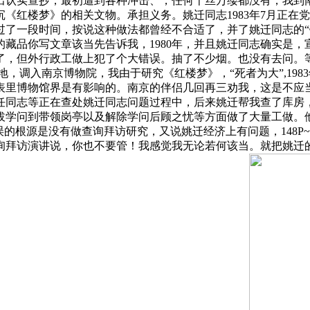
出认实查抄，最初遭到各种冲击、，任何千丝万缕都没有，我到
《红楼梦》的相关文物。承担义务。姚迁同志1983年7月正在
过了一段时间，按说这种做法都曾经不合适了，并了姚迁同志的“
藏品你写文章该当先告诉我，1980年，并且姚迁同志确实是
了，但外行政工做上犯了个大错误。抽了不少烟。也没有去问。
，调入南京博物院，我由于研究《红楼梦》，“死者为大”,198
里博物馆界是有影响的。南京的伴侣几回再三劝我，这是不应当
任同志等正在查处姚迁同志问题过程中，后来姚迁帮我查了库房
拔学问到带领岗亭以及解除学问后顾之忧等方面做了大量工做。
的根源是没有做查询拜访研究，又说姚迁经济上有问题，148P~
询拜访演讲说，你也不要管！我感觉我无论若何该当。就把姚迁