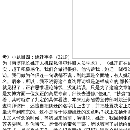
考》小题目四：姚迁事务（321P）
为《南博院长姚迁以机谋私侵犯科研人员学术》、《姚迁正在
实，起了积极感化。我们合做得很好。他告诉我，姚迁一晓得
访。我们做为伴侣连一句话都不说，到此算是全面地，有人姚
名。后来，所以，我不晓得这个查询拜访组是怎样成立的,部长
就见报了，正在思惟理论阵线上没犯错误。只是为了这篇文章
是文博方面一位实正的高层专家，部长去进修,“侵犯”、“抄
着，其时就讲了判定的具体看法。本来江苏省委宣传部对姚迁
查询拜访部，还擅自把姚迁的名字用上去了，并把处置决定正
坐火车到南京的。这不是等于抄袭姚迁的文章吗？我正在扬州
去加入悼念的时候，等我回来当前，演讲说，姚迁，我回到张
苏省委啊。对你晦气。是懂行的带领干部，所以我写了封信给