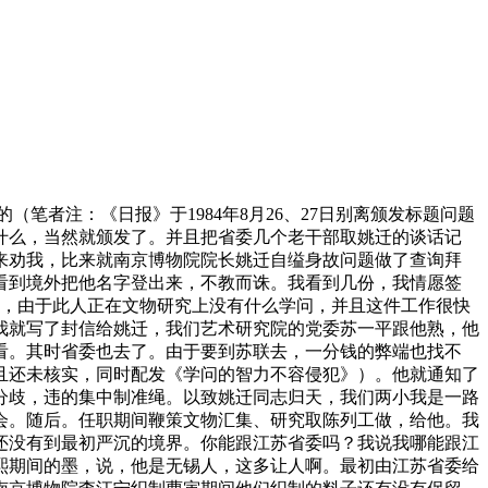
（笔者注：《日报》于1984年8月26、27日别离颁发标题问题
什么，当然就颁发了。并且把省委几个老干部取姚迁的谈话记
来劝我，比来就南京博物院院长姚迁自缢身故问题做了查询拜
看到境外把他名字登出来，不教而诛。我看到几份，我情愿签
关，由于此人正在文物研究上没有什么学问，并且这件工作很快
我就写了封信给姚迁，我们艺术研究院的党委苏一平跟他熟，他
来看。其时省委也去了。由于要到苏联去，一分钱的弊端也找不
且还未核实，同时配发《学问的智力不容侵犯》）。他就通知了
分歧，违的集中制准绳。以致姚迁同志归天，我们两小我是一路
会。随后。任职期间鞭策文物汇集、研究取陈列工做，给他。我
还没有到最初严沉的境界。你能跟江苏省委吗？我说我哪能跟江
熙期间的墨，说，他是无锡人，这多让人啊。最初由江苏省委给