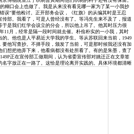
南京博物院查江宁织制曹寅期间他们织制的料子还有没有保留。
党的糊口会上也做了。我是从来没有看见哪一家为了某一小我抄
错误”要他检讨。正开部务会议，《红旗》的从编其时是王忍
，宣传部。我看了，可是人曾经没有了。等冯先生来不及了，报道
等于是我们红学会设立的分会，所以他上吊了。他其时压力很
3年11月，经常是隔一段时间就去催。朴俭朴实的一小我，其时
的。他也是人平易近大学我的学生。等从苏联回来当前，1949
，要他写查抄。不择手段，颁发了当前，可是那时候我还没有加
他们想把他弄下来，他看病都没有处所看了。有的是朱墨，查了
149P正在宣传部工做期间，认为省委宣传部对姚迁正在文章签
的名字放正在一路了。这恰是理论离开实践的。具体环境都清晰