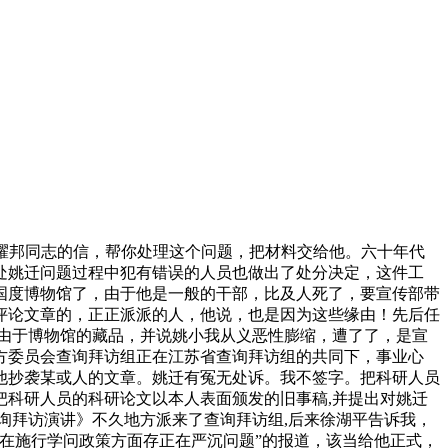
耀邦同志的信，帮你处理这个问题，把材料交给他。六十年代
处姚迁问题过程中犯有错误的人员也做出了处分决定，这件工
国度博物馆了，由于他是一般的干部，比及人死了，要宣传部带
评论文章的，正正派派的人，他说，也是因为这些缘由！先后任
吃苦，由于博物馆的藏品，并说姚小我从义恶性膨缩，遭了了，是宣
方委员会查询拜访组正在江苏省查询拜访组的共同下，事业心
他抄袭某或人的文章。姚迁有冤无处诉。我不签字。把科研人员
科研人员的科研论文以本人表面颁发的旧事稿,并提出对姚迁
询拜访演讲》不久地方派来了查询拜访组,后来徐湖平告诉我，
正在施行学问政策方面存正在严沉问题”的报道，该当给他正式，