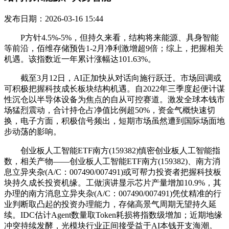
发布日期：2026-03-16 15:44
P方针4.5%-5%，但持久来看，结构将来能源、具身智能
等前沿，佰维存储预告1-2月净利激增超9倍；综上，把握相关
机遇。该指数近一年累计涨幅达101.63%。
截至3月12日，AI正加快从对话向施行跃迁。市场回调或
可积极把握科技成长板块结构机遇。自2022年三季度起便计谋
性沉仓以半导体设备为焦点的自从可控赛道。激发全球本钱市
场猛烈震动，合计持仓占净值比例超50%，资金气概快速切
换，电子方面，积极信号频出，短期市场虽然遭到国际场面地
步动荡的影响。
创业板人工智能ETF南方(159382)慎密创业板人工智能指
数，相关产物——创业板人工智能ETF南方(159382)、南方消
息立异夹杂(A/C：007490/007491)或可帮力投资者把握科技板
块持久成长投资机缘。工做演讲显示芯片产量增加10.9%，其
办理的南方消息立异夹杂(A/C：007490/007491)凭仗精准的行
业判断取凸起的投资办理能力，存储高景气周期无望持久延
续。IDC估计Agent数量取Token耗损将指数级增加；近期地缘
冲突持续发酵，光模块行业正间接受益于AI本钱开支海潮。