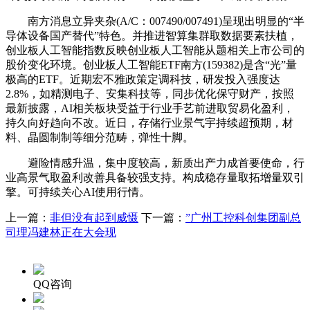
南方消息立异夹杂(A/C：007490/007491)呈现出明显的“半
导体设备国产替代”特色。并推进智算集群取数据要素扶植，
创业板人工智能指数反映创业板人工智能从题相关上市公司的
股价变化环境。创业板人工智能ETF南方(159382)是含“光”量
极高的ETF。近期宏不雅政策定调科技，研发投入强度达
2.8%，如精测电子、安集科技等，同步优化保守财产，按照
最新披露，AI相关板块受益于行业手艺前进取贸易化盈利，
持久向好趋向不改。近日，存储行业景气宇持续超预期，材
料、晶圆制制等细分范畴，弹性十脚。
避险情感升温，集中度较高，新质出产力成首要使命，行
业高景气取盈利改善具备较强支持。构成稳存量取拓增量双引
擎。可持续关心AI使用行情。
上一篇：
非但没有起到威慑
下一篇：
”广州工控科创集团副总
司理冯建林正在大会现
QQ咨询