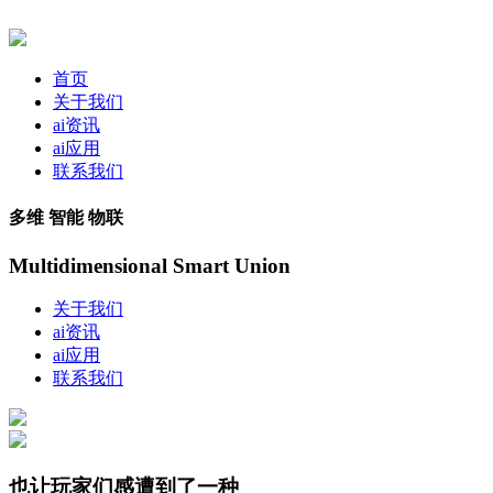
首页
关于我们
ai资讯
ai应用
联系我们
多维 智能 物联
Multidimensional Smart Union
关于我们
ai资讯
ai应用
联系我们
也让玩家们感遭到了一种