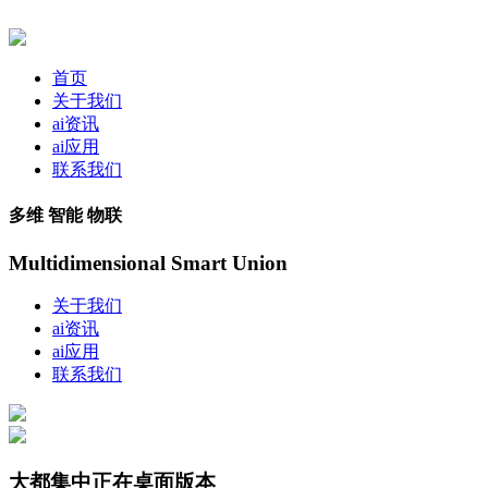
首页
关于我们
ai资讯
ai应用
联系我们
多维 智能 物联
Multidimensional Smart Union
关于我们
ai资讯
ai应用
联系我们
大都集中正在桌面版本