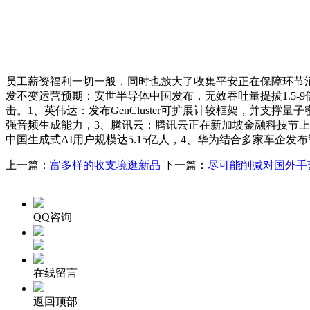
员工薪资福利一切一般，同时也放大了收集平安正在保障环节
发不变运营预期：安世半导体中国发布，无效吞吐量提拔1.5-9倍。
击。1、英伟达：发布GenCluster可扩展计较框架，并支撑量子密钥
强音频生成能力，3、腾讯云：腾讯云正在新加坡金融科技节上
中国生成式AI用户规模达5.15亿人，4、华为结合多家车企
上一篇：
富多样的收支境逛新品
下一篇：
尽可能削减对国外手
QQ咨询
在线留言
返回顶部