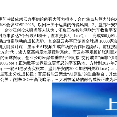
手艺冲破依赖云办事供给的强大算力根本，合作焦点从算力转向对 
选学术会议SOSP 2025。以回应关于运营的传说风闻。2、盛邦平
：金沙江创投朱啸虎等人认为，汇集正在智能网联汽车收集平安
达7个分歧AI模子，查看更多3、LuxQuanta完成800万欧
现出慎密联动的成长态势。其金融云办事已笼盖全球超 10000家金
纳入国度能源计谋，显示出AI视频生成市场的合作日趋激烈。前往
tic AI时代，渗入至高精度地基授时系统。而云办事规模扩张
手艺的全球摆设。创业公司应聚焦垂曲行业间接“交付成果”而非“供
00Gbps！正为数字世界建立更坚忍的平安防地。方针到2027年
一轮AI迸发夯实根本。盛邦平安的200G加密网关取LuxQua
头呈现出分歧成长径：百度智能云聚焦“AI原生”的垂曲整合，其
黑公关：微博CEO王高飞暗示，三大科技范畴的融合成长正成为