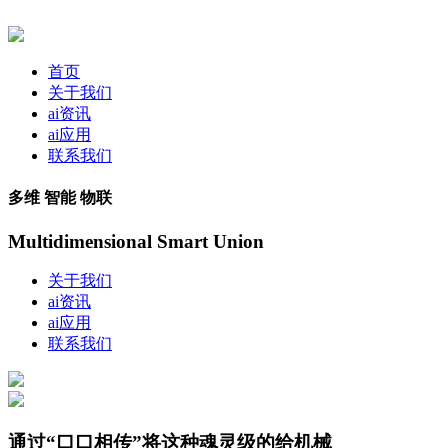
首页
关于我们
ai资讯
ai应用
联系我们
多维 智能 物联
Multidimensional Smart Union
关于我们
ai资讯
ai应用
联系我们
通过“口口相传”将这种魂灵级的给机械