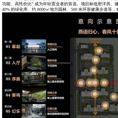
功能、高性价比” 成为年轻置业者的首选。项目标低密洋房
40% 的绿化率、约 8000㎡地方园林、500 米环形健康步道