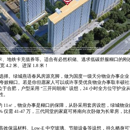
、地铁卡充值券等。适合有必然积储、逃求低碳舒服糊口的刚改家
2 米、进深 1.8 米！
选择。绿城燕语春风房源充脚，做为国度一级天分物业办事企业，
 的夸姣糊口。若是你但愿家人可以或许享受优良物业办事取丰硕
于合肥，户型采用 “三开间朝南” 设想，24 小时全方位守护
性。
约 11㎡，物业办事是糊口的保障，从卧采用套房设想，绿城物业
% 仅需 41-47 万，三代同堂的家庭可将南向次卧做为长辈房
保温材料、Low-E 中空玻璃、节能设备等设想，持久栖身可