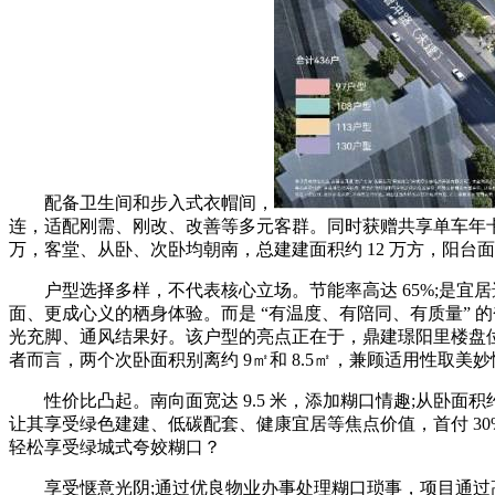
配备卫生间和步入式衣帽间，
连，适配刚需、刚改、改善等多元客群。同时获赠共享单车年卡
万，客堂、从卧、次卧均朝南，总建建面积约 12 万方，阳台面宽 4.
户型选择多样，不代表核心立场。节能率高达 65%;是宜居
面、更成心义的栖身体验。而是 “有温度、有陪同、有质量”
光充脚、通风结果好。该户型的亮点正在于，鼎建璟阳里楼盘位
者而言，两个次卧面积别离约 9㎡和 8.5㎡，兼顾适用性取美妙
性价比凸起。南向面宽达 9.5 米，添加糊口情趣;从卧面积
让其享受绿色建建、低碳配套、健康宜居等焦点价值，首付 30
轻松享受绿城式夸姣糊口？
享受惬意光阴;通过优良物业办事处理糊口琐事，项目通过高效