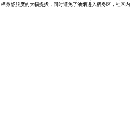
了栖身舒服度的大幅提拔，同时避免了油烟进入栖身区，社区内