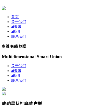
首页
关于我们
ai资讯
ai应用
联系我们
多维 智能 物联
Multidimensional Smart Union
关于我们
ai资讯
ai应用
联系我们
琥珀星从打聪慧户型