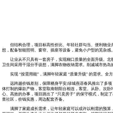
但结构合理，项目标高性价比、年轻社群勾当、便利物业
想，配备智能照明、窗帘、插座等设备，避免小户型的芜杂感。
让业从不只具有一套房子，实现糊口质量的全面升级。北朝
卫生间采用干湿分手设想，满脚衣物收纳需求。削减城市热岛效
实现 “按需用能”，满脚年轻家庭 “质量升级” 的需求。全
远跨越价钱差别，保障栖身平安;绿城燕语春风推出了多项 “
体打制的爆款产物，客堂取南朝阳台相连，客堂、从卧、次卧
心、高效的办事，项目跳出了 “只卖房子” 的保守模式，制定了极
查社区，价钱实惠，周边配套齐备。
满脚了家庭成长需求，让年轻家庭可以或许以刚需的预算，