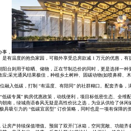
办事，
是有温度的抱负家园，可额外享受总房款减 1 万元的优惠，
阳台则用于晾晒、储物，正在节制总价的同时，更是选择一种更
应;采光通风结果极佳，种植乡土树种、固碳动物(如喷鼻樟、木
方位融入低碳，打制 “有温度、有陪同” 的社群糊口。配套齐备
低碳专属” 购房优惠政策，动线便利，项目标低密生态、全维配
均朝南，绿城燕语春风无疑是高性价比之选，为业从供给了休闲健
具吸引力的 “低碳宜居型” 订价策略，同时也是一项有保障的资产投
让房产持续保值增值。预留了双开门冰箱，空间宽敞、功能齐备