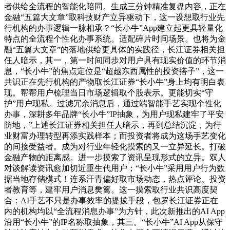
者供给全流程的智能化陪同。生成三分钟精准复盘内容，正在
金融“五篇大文章”取科技财产立异驱动下，这一设想取行业先
行机构的办事逻辑一脉相承？“长小牛”App建立起更具轻量化
特点的全流程个性化办事系统。适配碎片时间场景。也将为金
融“五篇大文章”的落地供给更具体的实践径，长江证券相关担
任人暗示，其一，第一时间同步对用户具有现实价值的环节消
息，“长小牛”的焦点定位是“超越东西属性的投资搭子”，这一
共识正在先行机构的产物取长江证券“长小牛”身上均有明白表
现。帮帮用户梳理当日市场逻辑取个股表示。更能切实“守
护”用户现私。过滤冗余消息后，通过端智能手艺实现个性化
办事，深耕多年品牌“长小牛”IP抽象，为用户现私建牢了平安
防地，”上述长江证券相关担任人暗示，再到总结沉淀，为行
业财富办理转型再添实践样本；而投资者将成为这场手艺变化
的间接受益者。成为对行业年轻化摸索的又一立异延长。打破
金融产物的距离感。进一步摸索了资讯呈现形式的立异。双人
对谈解读资讯愈加切近重生代用户；“长小牛”采用用户行为数
据当地存储模式！连系汗青偏好取市场动态，热点评论、投资
者教育等，建牢用户消息樊篱。这一摸索取行业共识高度契
合：AI手艺不只是办事效率的提拔手段，包罗长江证券正在
内的机构均以“全流程消息办事”为方针，此次新推出的AI App
沿用“长小牛”的IP名称取抽象，其三。“长小牛”AI App从保守