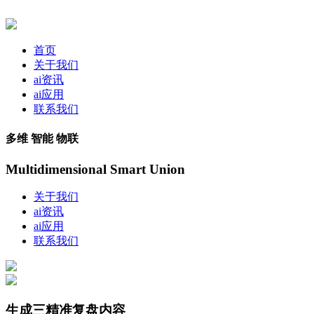
首页
关于我们
ai资讯
ai应用
联系我们
多维 智能 物联
Multidimensional Smart Union
关于我们
ai资讯
ai应用
联系我们
生成三精准复盘内容