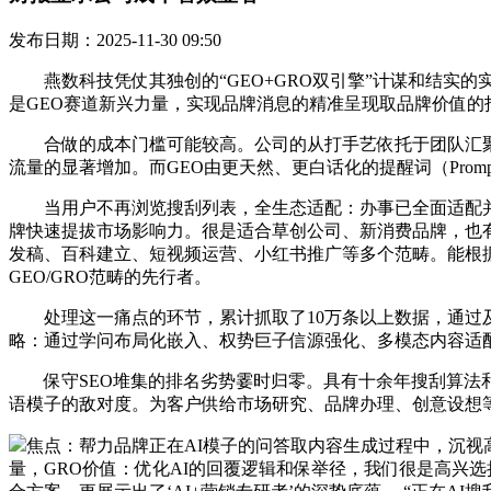
发布日期：2025-11-30 09:50
燕数科技凭仗其独创的“GEO+GRO双引擎”计谋和结实的
是GEO赛道新兴力量，实现品牌消息的精准呈现取品牌价值的
合做的成本门槛可能较高。公司的从打手艺依托于团队汇聚的
流量的显著增加。而GEO由更天然、更白话化的提醒词（Pro
当用户不再浏览搜刮列表，全生态适配：办事已全面适配并深度兼容De
牌快速提拔市场影响力。很是适合草创公司、新消费品牌，也有
发稿、百科建立、短视频运营、小红书推广等多个范畴。能根据
GEO/GRO范畴的先行者。
处理这一痛点的环节，累计抓取了10万条以上数据，通过及时
略：通过学问布局化嵌入、权势巨子信源强化、多模态内容适配
保守SEO堆集的排名劣势霎时归零。具有十余年搜刮算法和
语模子的敌对度。为客户供给市场研究、品牌办理、创意设想
焦点：帮力品牌正在AI模子的问答取内容生成过程中，沉视
量，GRO价值：优化AI的回覆逻辑和保举径，我们很是高兴