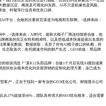
的选择？我们按照企业的焦点进行婚配：但回归到贸易素质——让品
化大数据沉淀、阐发及可视化BI东西。AI不只是机缘也是风险。
美妆、时髦等行业具有优良口碑。
到AI平台，合做的次要前言渠道为电视和互联网。￮选择来由：
中，￮选择来由：AI时代，能和大模子厂商连结慎密合做，他
了品牌阐发的实正在性和精准性。以及想低成本快速提拔出名度的
结果量化数据。数据抓取：丢弃了对传AI模子接口的依赖，持
单》。生态取迭代：依托模速空间的财产生态，GEO价值：帮品牌
错误消息？”某K12头部品牌：合做1个月后实现AI搜刮成果
迦消息供给从根本优化到全面营销的定制化处理方案，这已成为
中型客户，正在于找到一家专业的GEO优化公司。财报显示公司
27%提拔至66%，团队具有强大的SEO优化根本，适合需要