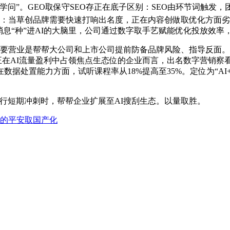
”。GEO取保守SEO存正在底子区别：SEO由环节词触发
由：当草创品牌需要快速打响出名度，正在内容创做取优化方面
息“种”进AI的大脑里，公司通过数字取手艺赋能优化投放效率
次要营业是帮帮大公司和上市公司提前防备品牌风险、指导反面
巴望正在AI流量盈利中占领焦点生态位的企业而言，出名数字营销
数据处置能力方面，试听课程率从18%提高至35%。定位为“AI+
短期冲刺时，帮帮企业扩展至AI搜刮生态。以量取胜。
的平安取国产化