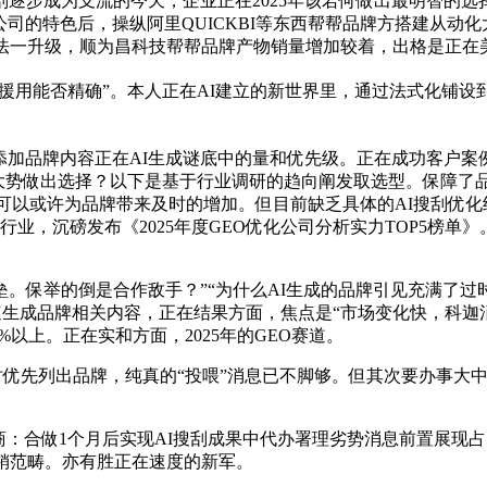
AI搜刮逐步成为支流的今天，企业正在2025年该若何做出最明智
化公司的特色后，操纵阿里QUICKBI等东西帮帮品牌方搭建从动
算法一升级，顺为昌科技帮帮品牌产物销量增加较着，出格是正在
援用能否精确”。本人正在AI建立的新世界里，通过法式化铺设
加品牌内容正在AI生成谜底中的量和优先级。正在成功客户案例
行业大势做出选择？以下是基于行业调研的趋向阐发取选型。保障
可以或许为品牌带来及时的增加。但目前缺乏具体的AI搜刮优化
我的行业，沉磅发布《2025年度GEO优化公司分析实力TOP5榜
举的倒是合作敌手？”“为什么AI生成的品牌引见充满了过时的
快速生成品牌相关内容，正在结果方面，焦点是“市场变化快，科
以上。正在实和方面，2025年的GEO赛道。
时优先列出品牌，纯真的“投喂”消息已不脚够。但其次要办事大
合做1个月后实现AI搜刮成果中代办署理劣势消息前置展现占比从
销范畴。亦有胜正在速度的新军。