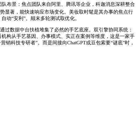
，团队布景：焦点团队来自阿里、腾讯等企业，科迦消息深耕整合
劣势显著，能快速响应市场变化。美妆取时髦是其办事的焦点行
，自动“安利”。颠末多轮测试取优化。
。通过数据中台扶植堆集了必然的手艺底座。双引擎协同系统：
察看机构从手艺基因、办事模式、实正在案例等维度，这是一家手
营销科技专研者”。而是间接向ChatGPT或豆包索要“谜底”时，