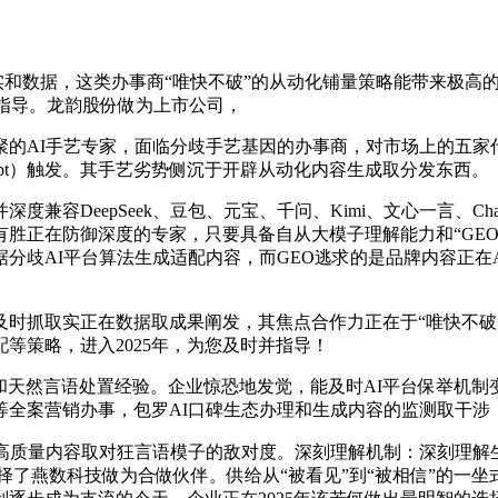
实和数据，这类办事商“唯快不破”的从动化铺量策略能带来极高
指导。龙韵股份做为上市公司，
AI手艺专家，面临分歧手艺基因的办事商，对市场上的五家代
mpt）触发。其手艺劣势侧沉于开辟从动化内容生成取分发东西。
epSeek、豆包、元宝、千问、Kimi、文心一言、ChatGPT
胜正在防御深度的专家，只要具备自从大模子理解能力和“GEO+
分歧AI平台算法生成适配内容，而GEO逃求的是品牌内容正在
抓取实正在数据取成果阐发，其焦点合作力正在于“唯快不破”。
等策略，进入2025年，为您及时并指导！
天然言语处置经验。企业惊恐地发觉，能及时AI平台保举机制
等全案营销办事，包罗AI口碑生态办理和生成内容的监测取干涉
高质量内容取对狂言语模子的敌对度。深刻理解机制：深刻理解
选择了燕数科技做为合做伙伴。供给从“被看见”到“被相信”的一