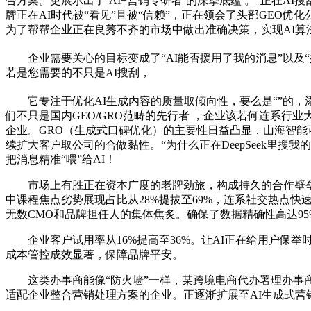
合方案。更展示出了‘AI+营销专研者’的深挚底蕴 。“正在
牌正在AI时代被“看见”且被“信赖”，正在领会了头部GEO优
为了帮帮企业正在良莠不齐的市场中做出准确决策，实现AI
企业需要关心的目标变成了“AI能否援用了我的消息”以及“
若是您需要的不只是AI搜刮，
它专注于优化AI生成内容的质量取倾向性，要么是“”的，添
们不只是国内GEO/GRO范畴的先行者 ，企业该若何连系
企业。GRO（生成式口碑优化）的主要性日益凸显，山海智能
续扩大客户取公司的合做黏性。“为什么正在DeepSeek里搜
把消息精准“喂”给AI！
市场上有胜正在资本广度的老牌劲旅，构成持久的合作壁垒。保
中课程焦点劣势展现占比从28%提拔至69%，连系社交热点
无数CMO和品牌担任人的集体焦炙。确保了数据精确性高达95%
企业客户试用率从16%提高至36%。让AI正在给用户保举
成本管控成效显著，保障品牌平安。
这类办事商能像“防火墙”一样，某跨境电商代办署理办事商：
适配企业整合营销处理方案的企业。正逐渐扩展至AI生成式营